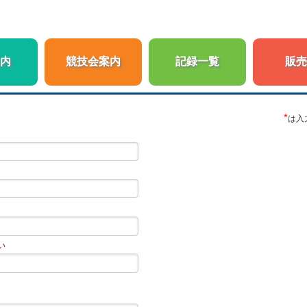
内
競技会案内
記録一覧
販売
*
は入
い