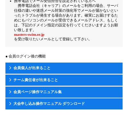
携帯電話でメール受信拒否を設定されている方へ
携帯電話会社（キャリア）のメールをご利用の場合、サーバ
仕様の違いや迷惑メール対策の強化等でメールが届かないとい
ったトラブルが発生する場合があります。確実にお届けするた
めにもパソコンのメールが受信できるメールアドレス、もしく
は、下記のドメイン指定の設定を行ってくださいますようお願
い致します。
masters-swim.or.jp
を受け取りたいメールとして登録して下さい。
● 会員ログイン後の機能
会員個人が出来ること
チーム責任者が出来ること
会員ページ操作マニュアル集
「チーム登録」
大会申し込み操作マニュアル ダウンロード
「個人競技者登録」
チーム責任者として申請するには
競技者として申請するには