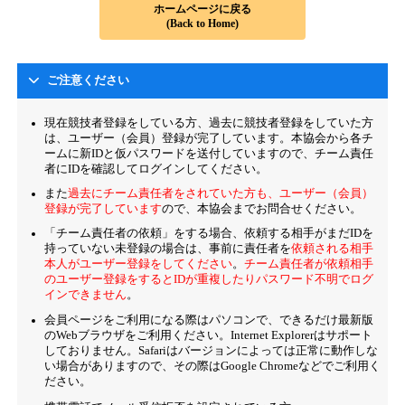
ホームページに戻る
(Back to Home)
ご注意ください
現在競技者登録をしている方、過去に競技者登録をしていた方
は、ユーザー（会員）登録が完了しています。本協会から各チ
ームに新IDと仮パスワードを送付していますので、チーム責任
者にIDを確認してログインしてください。
また
過去にチーム責任者をされていた方も、ユーザー（会員）
登録が完了しています
ので、本協会までお問合せください。
「チーム責任者の依頼」をする場合、依頼する相手がまだIDを
持っていない未登録の場合は、事前に責任者を
依頼される相手
本人がユーザー登録をしてください
。
チーム責任者が依頼相手
のユーザー登録をするとIDが重複したりパスワード不明でログ
インできません
。
会員ページをご利用になる際はパソコンで、できるだけ最新版
のWebブラウザをご利用ください。Internet Explorerはサポート
しておりません。Safariはバージョンによっては正常に動作しな
い場合がありますので、その際はGoogle Chromeなどでご利用く
ださい。